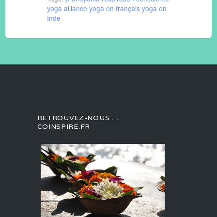
yoga alliance
yoga en français
yoga en
Inde
RETROUVEZ-NOUS …
COINSPIRE.FR