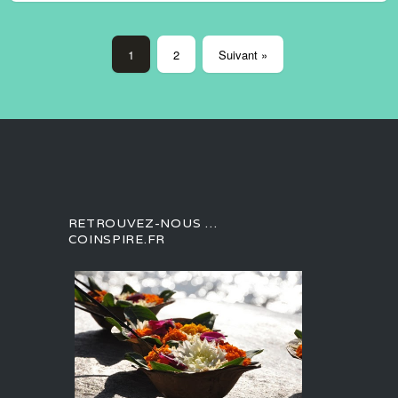
1
2
Suivant »
RETROUVEZ-NOUS …
COINSPIRE.FR