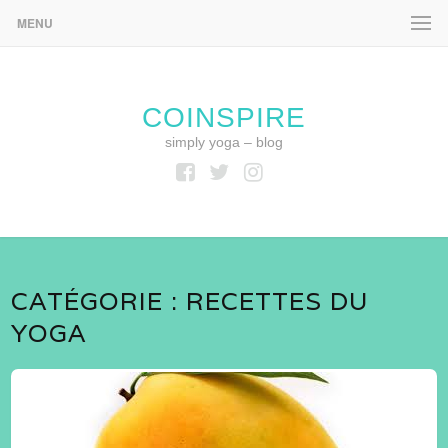
MENU
COINSPIRE
simply yoga – blog
Facebook
Twitter
Instagram
CATÉGORIE :
RECETTES DU
YOGA