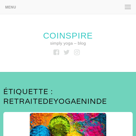
MENU
COINSPIRE
simply yoga – blog
Facebook
Twitter
Instagram
ÉTIQUETTE :
RETRAITEDEYOGAENINDE