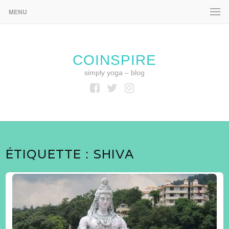
MENU
COINSPIRE
simply yoga – blog
Facebook
Twitter
Instagram
ÉTIQUETTE :
SHIVA