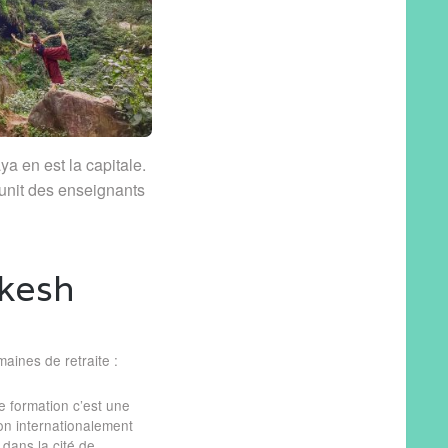
a en est la capitale.
unit des enseignants
ikesh
aines de retraite :
e formation c’est une
ion internationalement
dans la cité de