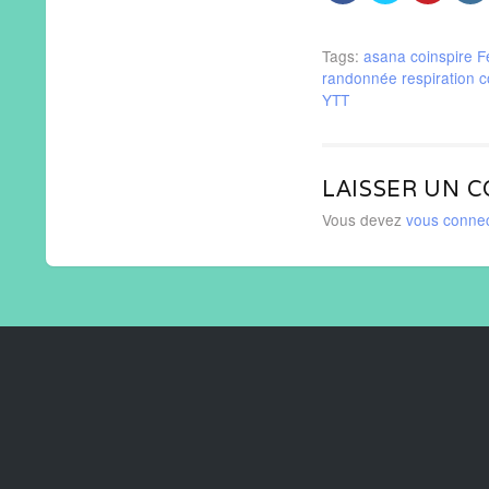
Tags:
asana
coinspire
F
randonnée
respiration 
YTT
LAISSER UN 
Vous devez
vous conne