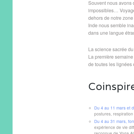
Souvent nous avons d
impossibles… Voyager
dehors de notre zone 
Inde nous semble in
dans une langue étra
La science sacrée du 
La première semaine
de toutes les lignées
Coinspir
Du 4 au 11 mars et 
postures, respiratio
Du 4 au 31 mars, for
expérience de vie dif
reconnue de Yoga All