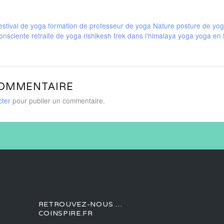
estival de yoga
formation de professeur de yoga
Nature
posture de yo
consciente
retraite de yoga
rishikesh
trek dans l'himalaya
yoga
yoga en 
COMMENTAIRE
cter
pour publier un commentaire.
RETROUVEZ-NOUS …
COINSPIRE.FR