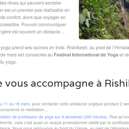
es rêves qui peuvent sembler
 est un premier pas réalisable en
de confort, alors que voyager en
accessible. Pouvoir communiquer
ngère est souvent un obstacle…
yoga prend ses racines en Inde. Rishikesh, au pied de l’Himalay
 de mars est consacrée au
Festival International de Yoga
et ré
 du yoga.
e vous accompagne à Rish
du 11 au 18 mars
, pour contacter cette ambiance yogique pendant 2 sem
n consciente et méditation…
mation de professeur de yoga sur 4 semaines (200 heures)
. Plus qu’un
férente, mais c’est aussi un acquis professionnel validé par la certificat
iance. Nous nous retrouvons au bord du Gange, au pied de l’Himalaya 