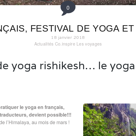
0
ÇAIS, FESTIVAL DE YOGA ET
18 janvier 2018
Actualités Co.inspire
Les voyages
 de yoga rishikesh… le yoga
ratiquer le yoga en français,
traducteurs,
devient possible!!!
de l’Himalaya, au mois de mars !