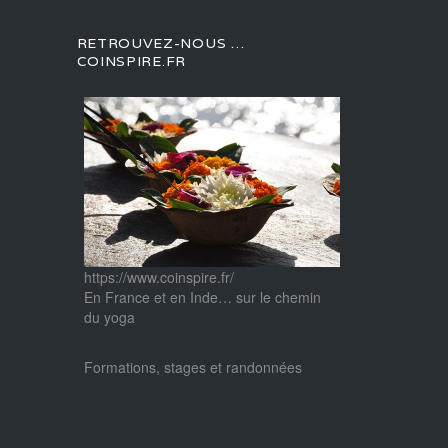
RETROUVEZ-NOUS …
COINSPIRE.FR
https://www.coinspire.fr/
En France et en Inde… sur le chemin
du yoga
Formations, stages et randonnées