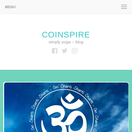
MENU
COINSPIRE
simply yoga – blog
Facebook
Twitter
Instagram