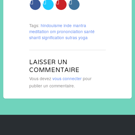
Tags:
hindouisme
inde
mantra
meditation
om
prononciation
santé
shanti
signification
sutras
yoga
LAISSER UN
COMMENTAIRE
Vous devez
vous connecter
pour
publier un commentaire.