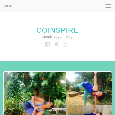
MENU
COINSPIRE
simply yoga – blog
Facebook
Twitter
Instagram