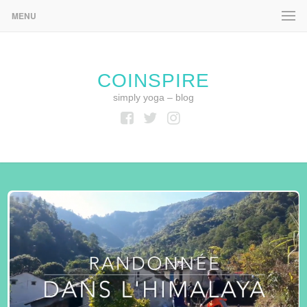
MENU
COINSPIRE
simply yoga – blog
Facebook
Twitter
Instagram