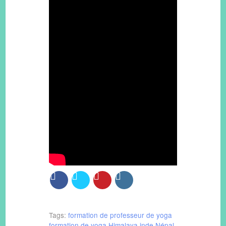
Tags:
formation de professeur de yoga
formation de yoga
Himalaya
inde
Népal