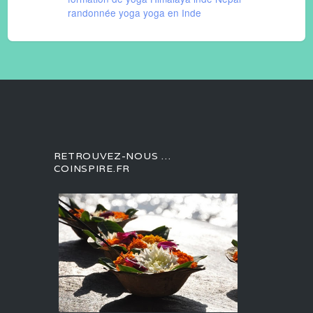
randonnée
yoga
yoga en Inde
RETROUVEZ-NOUS …
COINSPIRE.FR