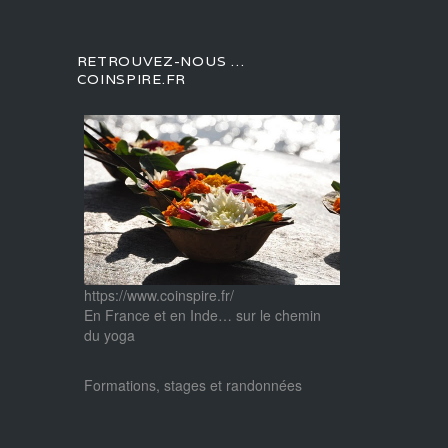
RETROUVEZ-NOUS …
COINSPIRE.FR
https://www.coinspire.fr/
En France et en Inde… sur le chemin
du yoga
Formations, stages et randonnées