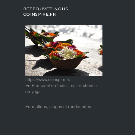
RETROUVEZ-NOUS …
COINSPIRE.FR
https://www.coinspire.fr/
En France et en Inde… sur le chemin
du yoga
Formations, stages et randonnées