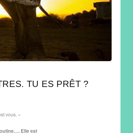
RES. TU ES PRÊT ?
est vous. »
outine…. Elle est