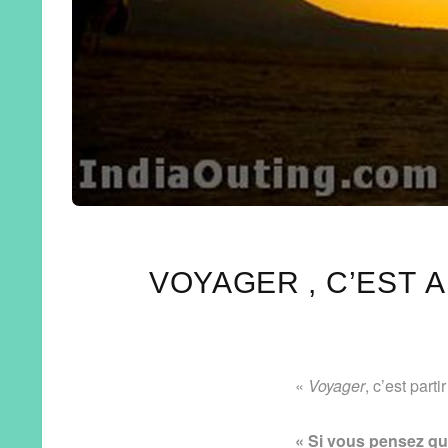
VOYAGER , C’EST 
«
Voyager
, c’est part
« ​Si vous pensez qu