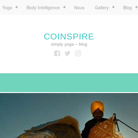
Yoga
Body Intelligence
Nous
Gallery
Blog
COINSPIRE
simply yoga – blog
Facebook
Twitter
Instagram