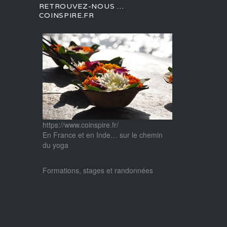
RETROUVEZ-NOUS …
COINSPIRE.FR
https://www.coinspire.fr/
En France et en Inde… sur le chemin
du yoga
Formations, stages et randonnées