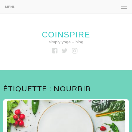
MENU
COINSPIRE
simply yoga – blog
Facebook
Twitter
Instagram
ÉTIQUETTE :
NOURRIR