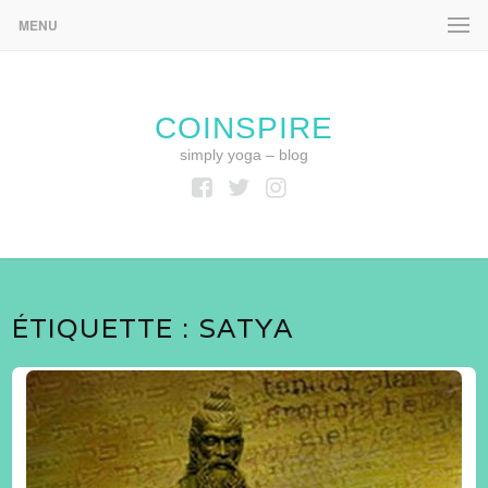
MENU
COINSPIRE
simply yoga – blog
Facebook
Twitter
Instagram
ÉTIQUETTE :
SATYA