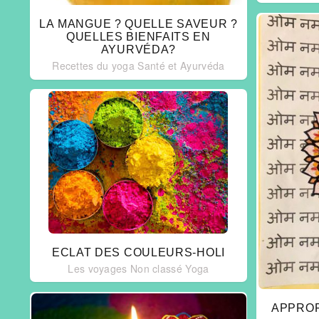
LA MANGUE ? QUELLE SAVEUR ?
QUELLES BIENFAITS EN
AYURVÉDA?
Recettes du yoga
Santé et Ayurvéda
ECLAT DES COULEURS-HOLI
Les voyages
Non classé
Yoga
APPROF