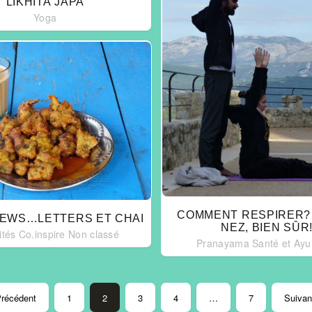
LIKHITA JAPA
Yoga
COMMENT RESPIRER? 
EWS…LETTERS ET CHAI
NEZ, BIEN SÛR
ités Co.inspire
Non classé
Pranayama
Santé et Ay
Précédent
1
2
3
4
…
7
Suivan