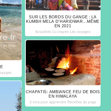
SUR LES BORDS DU GANGE : LA
KUMBH MELA D’HARIDWAR…MÊME
EN 2021
Actualités Co.inspire
Les voyages
SE
voyages
CHAPATIS: AMBIANCE FEU DE BOIS
EN HIMALAYA
2 mns pour apprendre
Recettes du yoga