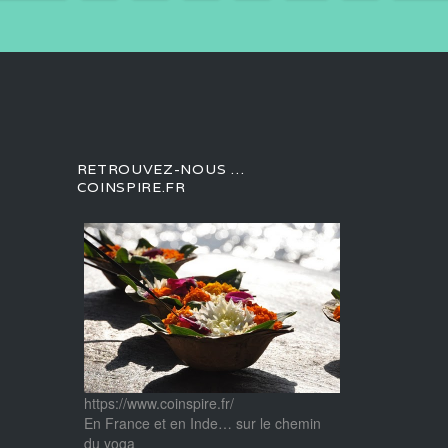
RETROUVEZ-NOUS …
COINSPIRE.FR
https://www.coinspire.fr/
En France et en Inde… sur le chemin
du yoga