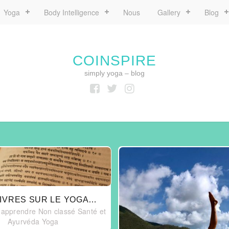
Yoga
Body Intelligence
Nous
Gallery
Blog
COINSPIRE
simply yoga – blog
Facebook
Twitter
Instagram
LIVRES SUR LE YOGA…
 apprendre
Non classé
Santé et
Ayurvéda
Yoga