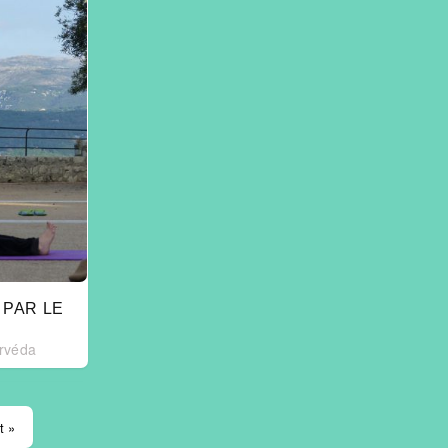
PAR LE
!
urvéda
t »