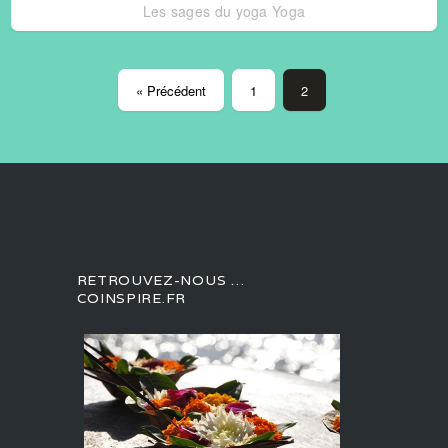
Les sages du yoga
Yoga
« Précédent
1
2
RETROUVEZ-NOUS …
COINSPIRE.FR