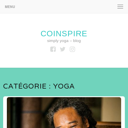
MENU
COINSPIRE
simply yoga – blog
Facebook
Twitter
Instagram
CATÉGORIE :
YOGA