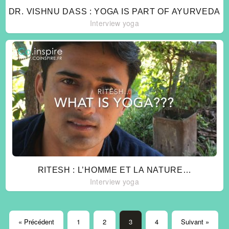
DR. VISHNU DASS : YOGA IS PART OF AYURVEDA
Interview yoga
RITESH : L’HOMME ET LA NATURE…
Interview yoga
« Précédent
1
2
3
4
Suivant »