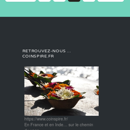
RETROUVEZ-NOUS …
COINSPIRE.FR
https://www.coinspire.fr/
En France et en Inde… sur le chemin